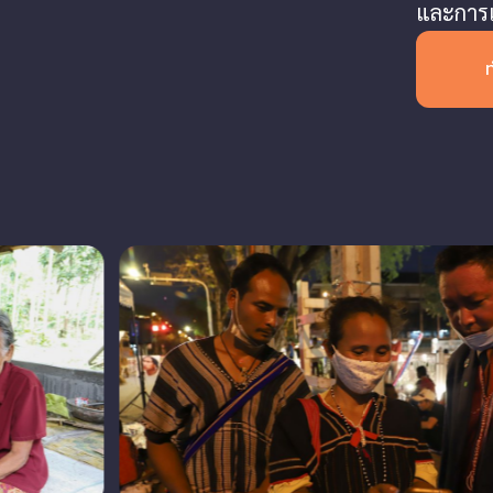
และการเ
ท