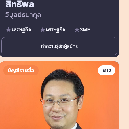
สิทธิพล
วิบูลย์ธนากุล
เศรษฐกิจมหภาค
เศรษฐกิจชุมชน
SME
ทำความรู้จักผู้สมัคร
บัญชีรายชื่อ
#
12