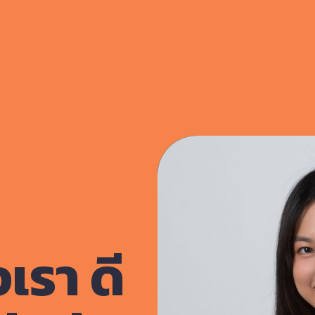
รา ดี