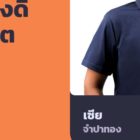
งดี
คต
เซีย
จำปาทอง