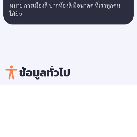
หมาย การเมืองดี ปากท้องดี มีอนาคต ที่เราทุกคน
ใฝ่ฝัน
ข้อมูลทั่วไป
การศึกษา
ปริญญาเอก, Doctor of Philosophy
(Information Science), Japan Advanced