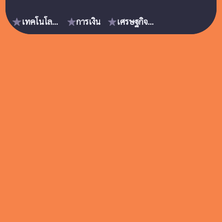
เทคโนโลยี & นวัตกรรม
การเงิน
เศรษฐกิจดิจิทัล