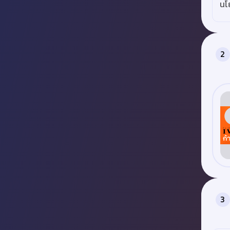
นโ
2
3