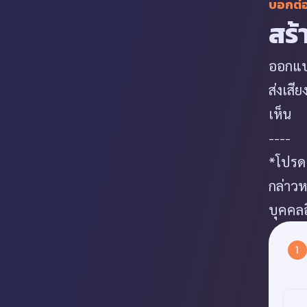
บอกต่
สร้
ออกแบบ
ส่งเสี
เห็น
----
*โปรดเ
กล่าวห
บุคคลอ
1