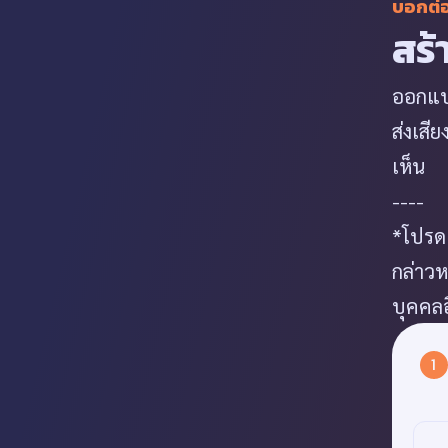
บอกต่
สร้
ออกแบบ
ส่งเสี
เห็น
----
*โปรดเ
กล่าวห
บุคคลอ
1