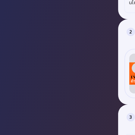
นโ
2
3