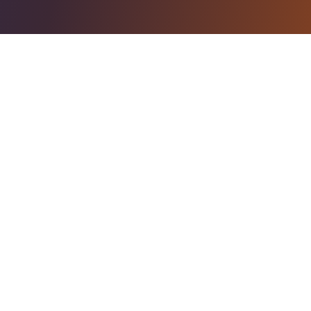
พรรคก้าวไกล
สำนักงานใหญ่
เลขที่ 167 อาคารอนาคตใหม่ ชั้น 6
รามคำแหง 42 แขวงหัวหมาก เขตบางกะปิ
กรุงเทพมหานคร 10240
02-821-5874 (จันทร์-ศุกร์ 10:00-18:00
น.)
office@moveforwardparty.org
@MFPThailand
พรรคก้าวไกล - Move Forward Party
สมัครสมาชิกพรรค
บริจาคให้พรรค