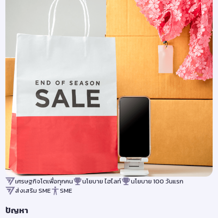
เศรษฐกิจโตเพื่อทุกคน
นโยบาย ไฮไลท์
นโยบาย 100 วันแรก
ส่งเสริม SME
SME
ปัญหา