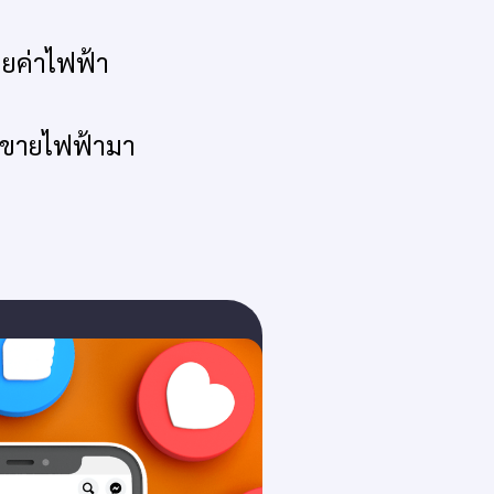
ายค่าไฟฟ้า
รขายไฟฟ้ามา